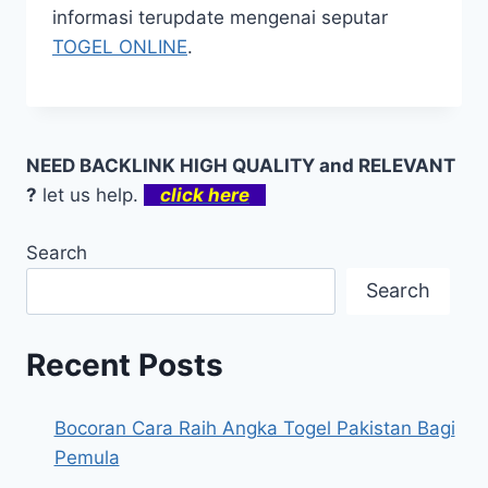
informasi terupdate mengenai seputar
TOGEL ONLINE
.
NEED BACKLINK HIGH QUALITY and RELEVANT
?
let us help.
click here
Search
Search
Recent Posts
Bocoran Cara Raih Angka Togel Pakistan Bagi
Pemula