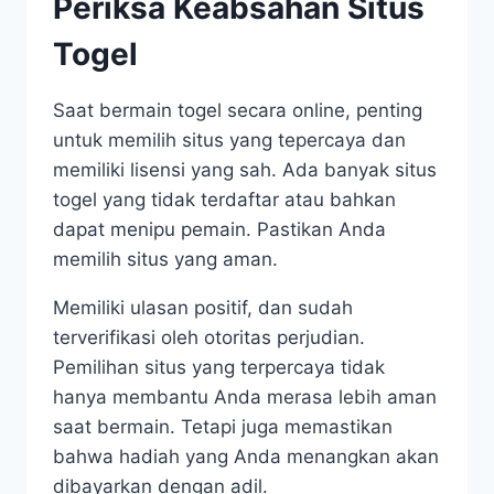
Periksa Keabsahan Situs
Togel
Saat bermain togel secara online, penting
untuk memilih situs yang tepercaya dan
memiliki lisensi yang sah. Ada banyak situs
togel yang tidak terdaftar atau bahkan
dapat menipu pemain. Pastikan Anda
memilih situs yang aman.
Memiliki ulasan positif, dan sudah
terverifikasi oleh otoritas perjudian.
Pemilihan situs yang terpercaya tidak
hanya membantu Anda merasa lebih aman
saat bermain. Tetapi juga memastikan
bahwa hadiah yang Anda menangkan akan
dibayarkan dengan adil.