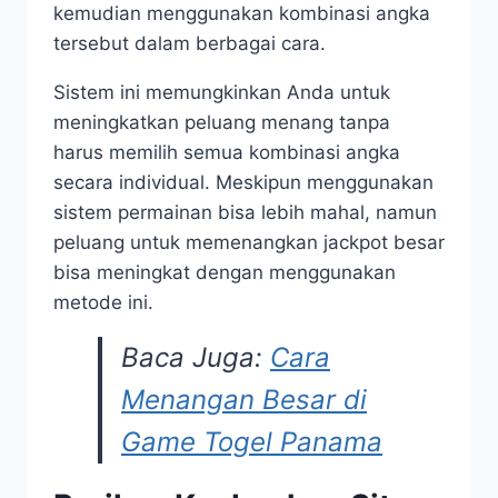
kemudian menggunakan kombinasi angka
tersebut dalam berbagai cara.
Sistem ini memungkinkan Anda untuk
meningkatkan peluang menang tanpa
harus memilih semua kombinasi angka
secara individual. Meskipun menggunakan
sistem permainan bisa lebih mahal, namun
peluang untuk memenangkan jackpot besar
bisa meningkat dengan menggunakan
metode ini.
Baca Juga:
Cara
Menangan Besar di
Game Togel Panama