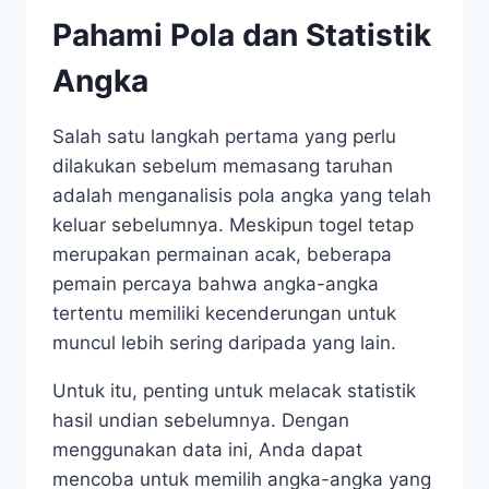
Pahami Pola dan Statistik
Angka
Salah satu langkah pertama yang perlu
dilakukan sebelum memasang taruhan
adalah menganalisis pola angka yang telah
keluar sebelumnya. Meskipun togel tetap
merupakan permainan acak, beberapa
pemain percaya bahwa angka-angka
tertentu memiliki kecenderungan untuk
muncul lebih sering daripada yang lain.
Untuk itu, penting untuk melacak statistik
hasil undian sebelumnya. Dengan
menggunakan data ini, Anda dapat
mencoba untuk memilih angka-angka yang