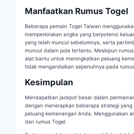
Manfaatkan Rumus Togel
Beberapa pemain Togel Taiwan menggunakan 
memperkirakan angka yang berpotensi keluar
yang telah muncul sebelumnya, serta perti
muncul dalam pola tertentu. Meskipun rumus 
alat bantu untuk meningkatkan peluang ke
tidak mengandalkan sepenuhnya pada rumus 
Kesimpulan
Mendapatkan jackpot besar dalam permaina
dengan menerapkan beberapa strategi yang t
peluang kemenangan Anda. Menggunakan anal
dan rumus Togel.