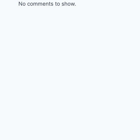
No comments to show.