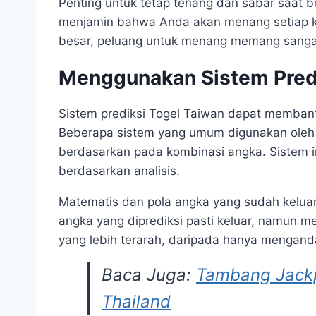
Penting untuk tetap tenang dan sabar saat b
menjamin bahwa Anda akan menang setiap ka
besar, peluang untuk menang memang sangat
Menggunakan Sistem Pred
Sistem prediksi Togel Taiwan dapat memban
Beberapa sistem yang umum digunakan oleh 
berdasarkan pada kombinasi angka. Sistem 
berdasarkan analisis.
Matematis dan pola angka yang sudah kelua
angka yang diprediksi pasti keluar, namun 
yang lebih terarah, daripada hanya mengan
Baca Juga:
Tambang Jackp
Thailand