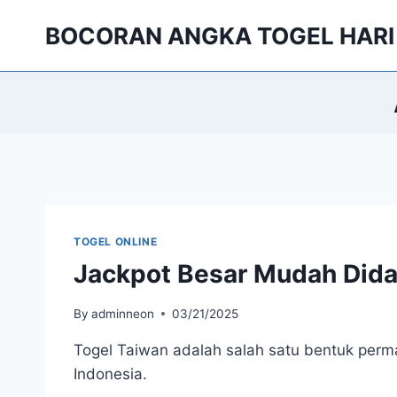
Skip
BOCORAN ANGKA TOGEL HARI 
to
content
TOGEL ONLINE
Jackpot Besar Mudah Dida
By
adminneon
03/21/2025
Togel Taiwan adalah salah satu bentuk perma
Indonesia.