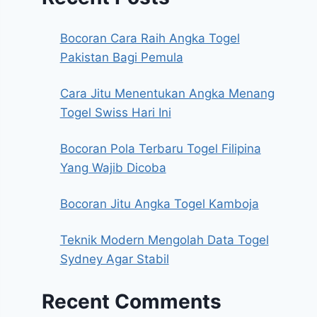
Bocoran Cara Raih Angka Togel
Pakistan Bagi Pemula
Cara Jitu Menentukan Angka Menang
Togel Swiss Hari Ini
Bocoran Pola Terbaru Togel Filipina
Yang Wajib Dicoba
Bocoran Jitu Angka Togel Kamboja
Teknik Modern Mengolah Data Togel
Sydney Agar Stabil
Recent Comments