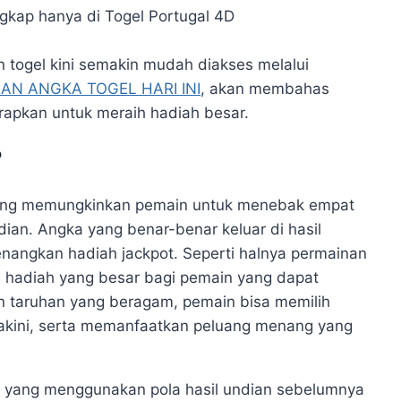
togel kini semakin mudah diakses melalui
AN ANGKA TOGEL HARI INI
, akan membahas
rapkan untuk meraih hadiah besar.
?
 yang memungkinkan pemain untuk menebak empat
dian. Angka yang benar-benar keluar di hasil
enangkan hadiah jackpot. Seperti halnya permainan
n hadiah yang besar bagi pemain yang dapat
n taruhan yang beragam, pemain bisa memilih
yakini, serta memanfaatkan peluang menang yang
n yang menggunakan pola hasil undian sebelumnya