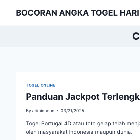
Skip
BOCORAN ANGKA TOGEL HARI 
to
content
C
TOGEL ONLINE
Panduan Jackpot Terlengka
By
adminneon
03/21/2025
Togel Portugal 4D atau toto gelap telah men
oleh masyarakat Indonesia maupun dunia.