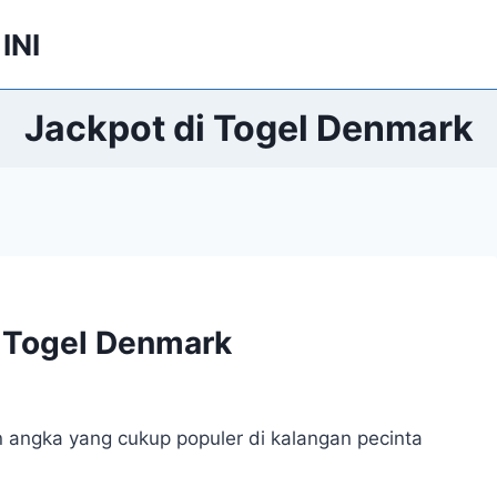
INI
Jackpot di Togel Denmark
i Togel Denmark
 angka yang cukup populer di kalangan pecinta