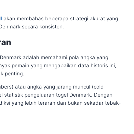
I
akan membahas beberapa strategi akurat yang
enmark secara konsisten.
ran
l Denmark adalah memahami pola angka yang
nyak pemain yang mengabaikan data historis ini,
k penting.
bers) atau angka yang jarang muncul (cold
l statistik pengeluaran togel Denmark. Dengan
iksi yang lebih terarah dan bukan sekadar tebak-
a