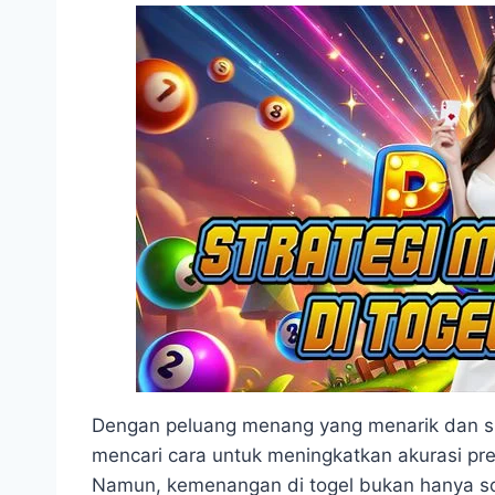
Dengan peluang menang yang menarik dan s
mencari cara untuk meningkatkan akurasi pr
Namun, kemenangan di togel bukan hanya soa