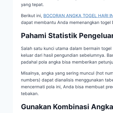
yang tepat.
Berikut ini,
BOCORAN ANGKA TOGEL HARI IN
dapat membantu Anda memenangkan togel D
Pahami Statistik Pengelua
Salah satu kunci utama dalam bermain toge
keluar dari hasil pengundian sebelumnya. Ba
padahal pola angka bisa memberikan petunju
Misalnya, angka yang sering muncul (hot num
numbers) dapat dianalisis menggunakan tabe
mencermati pola ini, Anda bisa membuat pred
tebakan.
Gunakan Kombinasi Angk