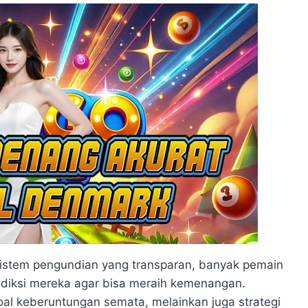
istem pengundian yang transparan, banyak pemain
ediksi mereka agar bisa meraih kemenangan.
l keberuntungan semata, melainkan juga strategi