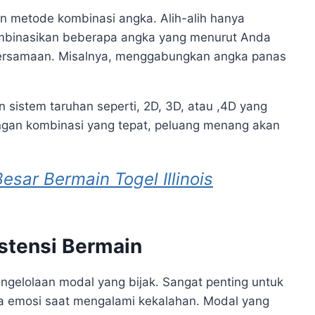
an metode kombinasi angka. Alih-alih hanya
binasikan beberapa angka yang menurut Anda
 bersamaan. Misalnya, menggabungkan angka panas
n sistem taruhan seperti, 2D, 3D, atau ,4D yang
gan kombinasi yang tepat, peluang menang akan
esar Bermain Togel Illinois
stensi Bermain
ngelolaan modal yang bijak. Sangat penting untuk
a emosi saat mengalami kekalahan. Modal yang