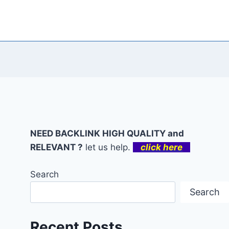
NEED BACKLINK HIGH QUALITY and
RELEVANT ?
let us help.
click here
Search
Search
Recent Posts