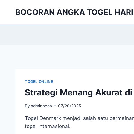
Skip
BOCORAN ANGKA TOGEL HARI 
to
content
TOGEL ONLINE
Strategi Menang Akurat d
By
adminneon
07/20/2025
Togel Denmark menjadi salah satu permainan
togel internasional.