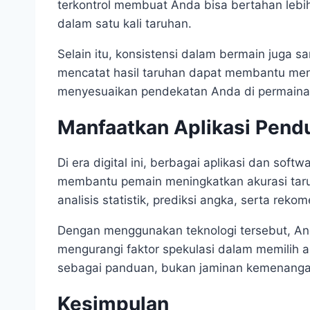
terkontrol membuat Anda bisa bertahan lebih
dalam satu kali taruhan.
Selain itu, konsistensi dalam bermain juga s
mencatat hasil taruhan dapat membantu meng
menyesuaikan pendekatan Anda di permainan
Manfaatkan Aplikasi Pend
Di era digital ini, berbagai aplikasi dan soft
membantu pemain meningkatkan akurasi taru
analisis statistik, prediksi angka, serta reko
Dengan menggunakan teknologi tersebut, And
mengurangi faktor spekulasi dalam memilih a
sebagai panduan, bukan jaminan kemenanga
Kesimpulan