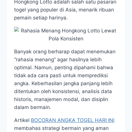
Hongkong Lotto adalah salah satu pasaran
togel yang populer di Asia, menarik ribuan
pemain setiap harinya.
Banyak orang berharap dapat menemukan
“rahasia menang” agar hasilnya lebih
optimal. Namun, penting dipahami bahwa
tidak ada cara pasti untuk memprediksi
angka. Keberhasilan jangka panjang lebih
ditentukan oleh konsistensi, analisis data
historis, manajemen modal, dan disiplin
dalam bermain.
Artikel
BOCORAN ANGKA TOGEL HARI INI
membahas strategi bermain yang aman