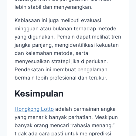
lebih stabil dan menyenangkan.
Kebiasaan ini juga meliputi evaluasi
mingguan atau bulanan terhadap metode
yang digunakan. Pemain dapat melihat tren
jangka panjang, mengidentifikasi kekuatan
dan kelemahan metode, serta
menyesuaikan strategi jika diperlukan.
Pendekatan ini membuat pengalaman
bermain lebih profesional dan terukur.
Kesimpulan
Hongkong Lotto
adalah permainan angka
yang menarik banyak perhatian. Meskipun
banyak orang mencari “rahasia menang,”
tidak ada cara pasti untuk memprediksi