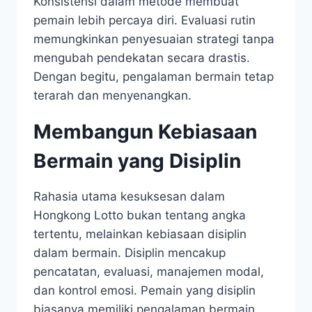
Konsistensi dalam metode membuat
pemain lebih percaya diri. Evaluasi rutin
memungkinkan penyesuaian strategi tanpa
mengubah pendekatan secara drastis.
Dengan begitu, pengalaman bermain tetap
terarah dan menyenangkan.
Membangun Kebiasaan
Bermain yang Disiplin
Rahasia utama kesuksesan dalam
Hongkong Lotto bukan tentang angka
tertentu, melainkan kebiasaan disiplin
dalam bermain. Disiplin mencakup
pencatatan, evaluasi, manajemen modal,
dan kontrol emosi. Pemain yang disiplin
biasanya memiliki pengalaman bermain