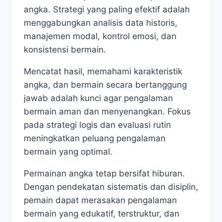
angka. Strategi yang paling efektif adalah
menggabungkan analisis data historis,
manajemen modal, kontrol emosi, dan
konsistensi bermain.
Mencatat hasil, memahami karakteristik
angka, dan bermain secara bertanggung
jawab adalah kunci agar pengalaman
bermain aman dan menyenangkan. Fokus
pada strategi logis dan evaluasi rutin
meningkatkan peluang pengalaman
bermain yang optimal.
Permainan angka tetap bersifat hiburan.
Dengan pendekatan sistematis dan disiplin,
pemain dapat merasakan pengalaman
bermain yang edukatif, terstruktur, dan