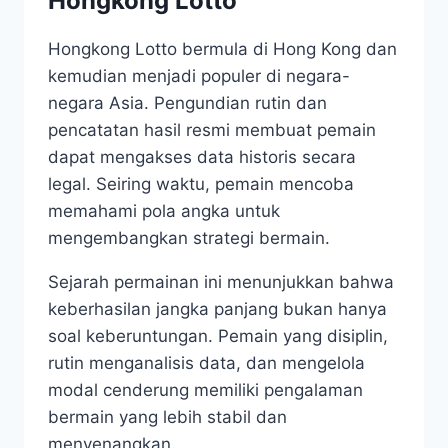
Hongkong Lotto
Hongkong Lotto bermula di Hong Kong dan
kemudian menjadi populer di negara-
negara Asia. Pengundian rutin dan
pencatatan hasil resmi membuat pemain
dapat mengakses data historis secara
legal. Seiring waktu, pemain mencoba
memahami pola angka untuk
mengembangkan strategi bermain.
Sejarah permainan ini menunjukkan bahwa
keberhasilan jangka panjang bukan hanya
soal keberuntungan. Pemain yang disiplin,
rutin menganalisis data, dan mengelola
modal cenderung memiliki pengalaman
bermain yang lebih stabil dan
menyenangkan.