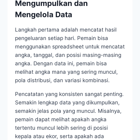
Mengumpulkan dan
Mengelola Data
Langkah pertama adalah mencatat hasil
pengeluaran setiap hari. Pemain bisa
menggunakan spreadsheet untuk mencatat
angka, tanggal, dan posisi masing-masing
angka. Dengan data ini, pemain bisa
melihat angka mana yang sering muncul,
pola distribusi, dan variasi kombinasi.
Pencatatan yang konsisten sangat penting.
Semakin lengkap data yang dikumpulkan,
semakin jelas pola yang muncul. Misalnya,
pemain dapat melihat apakah angka
tertentu muncul lebih sering di posisi
kepala atau ekor, serta apakah ada