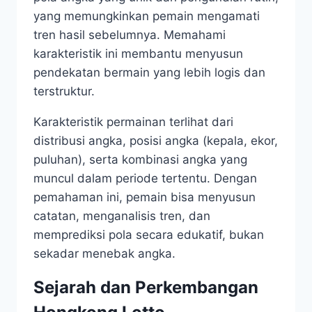
yang memungkinkan pemain mengamati
tren hasil sebelumnya. Memahami
karakteristik ini membantu menyusun
pendekatan bermain yang lebih logis dan
terstruktur.
Karakteristik permainan terlihat dari
distribusi angka, posisi angka (kepala, ekor,
puluhan), serta kombinasi angka yang
muncul dalam periode tertentu. Dengan
pemahaman ini, pemain bisa menyusun
catatan, menganalisis tren, dan
memprediksi pola secara edukatif, bukan
sekadar menebak angka.
Sejarah dan Perkembangan