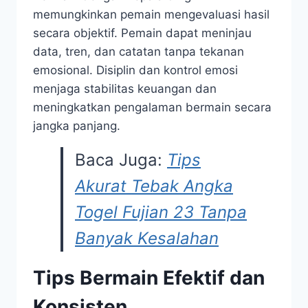
memungkinkan pemain mengevaluasi hasil
secara objektif. Pemain dapat meninjau
data, tren, dan catatan tanpa tekanan
emosional. Disiplin dan kontrol emosi
menjaga stabilitas keuangan dan
meningkatkan pengalaman bermain secara
jangka panjang.
Baca Juga:
Tips
Akurat Tebak Angka
Togel Fujian 23 Tanpa
Banyak Kesalahan
Tips Bermain Efektif dan
Konsisten