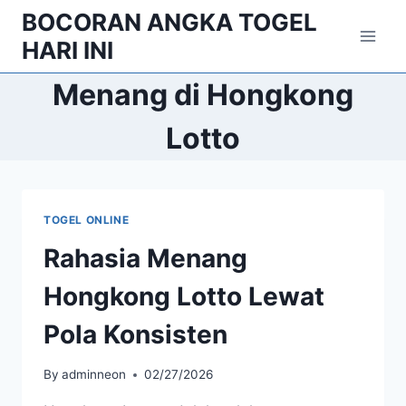
Skip
BOCORAN ANGKA TOGEL
to
HARI INI
content
Menang di Hongkong
Lotto
TOGEL ONLINE
Rahasia Menang
Hongkong Lotto Lewat
Pola Konsisten
By
adminneon
02/27/2026