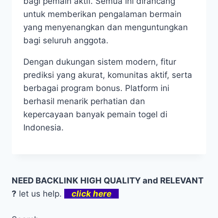
bagi pemain aktif. Semua ini dirancang
untuk memberikan pengalaman bermain
yang menyenangkan dan menguntungkan
bagi seluruh anggota.
Dengan dukungan sistem modern, fitur
prediksi yang akurat, komunitas aktif, serta
berbagai program bonus. Platform ini
berhasil menarik perhatian dan
kepercayaan banyak pemain togel di
Indonesia.
NEED BACKLINK HIGH QUALITY and RELEVANT
?
let us help.
click here