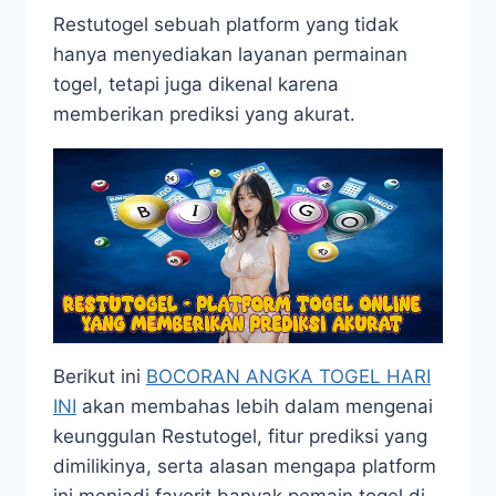
Restutogel sebuah platform yang tidak
hanya menyediakan layanan permainan
togel, tetapi juga dikenal karena
memberikan prediksi yang akurat.
Berikut ini
BOCORAN ANGKA TOGEL HARI
INI
akan membahas lebih dalam mengenai
keunggulan Restutogel, fitur prediksi yang
dimilikinya, serta alasan mengapa platform