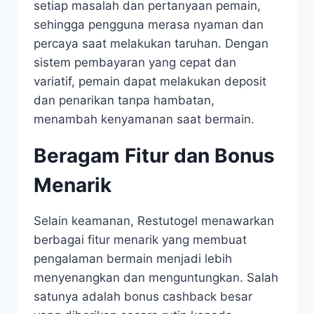
setiap masalah dan pertanyaan pemain,
sehingga pengguna merasa nyaman dan
percaya saat melakukan taruhan. Dengan
sistem pembayaran yang cepat dan
variatif, pemain dapat melakukan deposit
dan penarikan tanpa hambatan,
menambah kenyamanan saat bermain.
Beragam Fitur dan Bonus
Menarik
Selain keamanan, Restutogel menawarkan
berbagai fitur menarik yang membuat
pengalaman bermain menjadi lebih
menyenangkan dan menguntungkan. Salah
satunya adalah bonus cashback besar