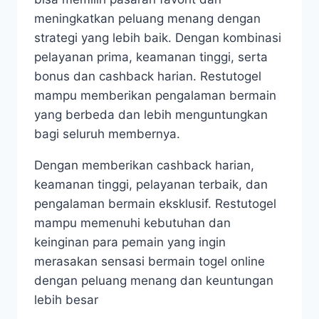
meningkatkan peluang menang dengan
strategi yang lebih baik. Dengan kombinasi
pelayanan prima, keamanan tinggi, serta
bonus dan cashback harian. Restutogel
mampu memberikan pengalaman bermain
yang berbeda dan lebih menguntungkan
bagi seluruh membernya.
Dengan memberikan cashback harian,
keamanan tinggi, pelayanan terbaik, dan
pengalaman bermain eksklusif. Restutogel
mampu memenuhi kebutuhan dan
keinginan para pemain yang ingin
merasakan sensasi bermain togel online
dengan peluang menang dan keuntungan
lebih besar