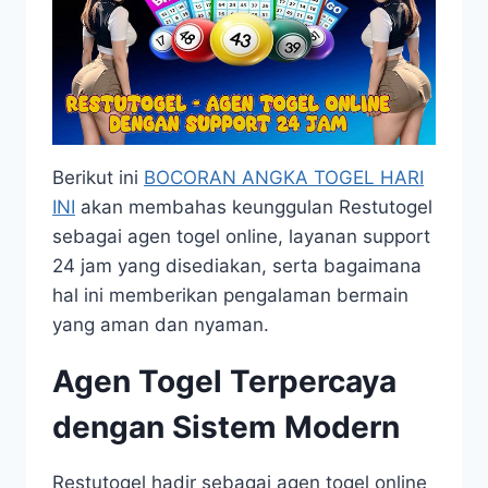
Berikut ini
BOCORAN ANGKA TOGEL HARI
INI
akan membahas keunggulan Restutogel
sebagai agen togel online, layanan support
24 jam yang disediakan, serta bagaimana
hal ini memberikan pengalaman bermain
yang aman dan nyaman.
Agen Togel Terpercaya
dengan Sistem Modern
Restutogel hadir sebagai agen togel online