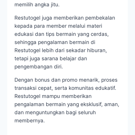
memilih angka jitu.
Restutogel juga memberikan pembekalan
kepada para member melalui materi
edukasi dan tips bermain yang cerdas,
sehingga pengalaman bermain di
Restutogel lebih dari sekadar hiburan,
tetapi juga sarana belajar dan
pengembangan diri.
Dengan bonus dan promo menarik, proses
transaksi cepat, serta komunitas edukatif.
Restutogel mampu memberikan
pengalaman bermain yang eksklusif, aman,
dan menguntungkan bagi seluruh
membernya.