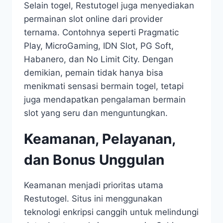
Selain togel, Restutogel juga menyediakan
permainan slot online dari provider
ternama. Contohnya seperti Pragmatic
Play, MicroGaming, IDN Slot, PG Soft,
Habanero, dan No Limit City. Dengan
demikian, pemain tidak hanya bisa
menikmati sensasi bermain togel, tetapi
juga mendapatkan pengalaman bermain
slot yang seru dan menguntungkan.
Keamanan, Pelayanan,
dan Bonus Unggulan
Keamanan menjadi prioritas utama
Restutogel. Situs ini menggunakan
teknologi enkripsi canggih untuk melindungi