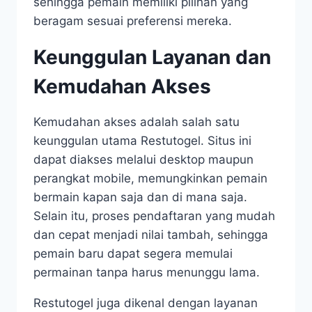
sehingga pemain memiliki pilihan yang
beragam sesuai preferensi mereka.
Keunggulan Layanan dan
Kemudahan Akses
Kemudahan akses adalah salah satu
keunggulan utama Restutogel. Situs ini
dapat diakses melalui desktop maupun
perangkat mobile, memungkinkan pemain
bermain kapan saja dan di mana saja.
Selain itu, proses pendaftaran yang mudah
dan cepat menjadi nilai tambah, sehingga
pemain baru dapat segera memulai
permainan tanpa harus menunggu lama.
Restutogel juga dikenal dengan layanan