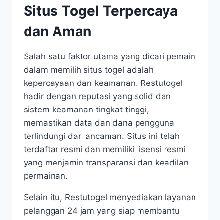
Situs Togel Terpercaya
dan Aman
Salah satu faktor utama yang dicari pemain
dalam memilih situs togel adalah
kepercayaan dan keamanan. Restutogel
hadir dengan reputasi yang solid dan
sistem keamanan tingkat tinggi,
memastikan data dan dana pengguna
terlindungi dari ancaman. Situs ini telah
terdaftar resmi dan memiliki lisensi resmi
yang menjamin transparansi dan keadilan
permainan.
Selain itu, Restutogel menyediakan layanan
pelanggan 24 jam yang siap membantu