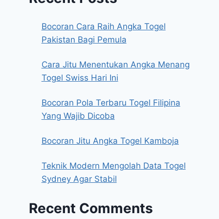
Bocoran Cara Raih Angka Togel
Pakistan Bagi Pemula
Cara Jitu Menentukan Angka Menang
Togel Swiss Hari Ini
Bocoran Pola Terbaru Togel Filipina
Yang Wajib Dicoba
Bocoran Jitu Angka Togel Kamboja
Teknik Modern Mengolah Data Togel
Sydney Agar Stabil
Recent Comments