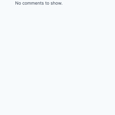
No comments to show.