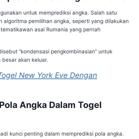
igunakan untuk memprediksi angka. Salah satu
algoritma pemilihan angka, seperti yang dilakukan
atematikawan asal Rumania yang pernah
sebut “kondensasi pengkombinasian” untuk
besar akan keluar.
Togel New York Eve Dengan
n Pola Angka Dalam Togel
njadi kunci penting dalam memprediksi pola angka.