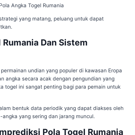
trategi yang matang, peluang untuk dapat
tkan.
l Rumania Dan Sistem
 permainan undian yang populer di kawasan Eropa
han angka secara acak dengan pengundian yang
a togel ini sangat penting bagi para pemain untuk
dalam bentuk data periodik yang dapat diakses oleh
-angka yang sering dan jarang muncul.
prediksi Pola Togel Rumania