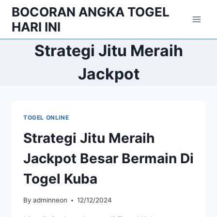
Skip
BOCORAN ANGKA TOGEL
to
HARI INI
content
Strategi Jitu Meraih
Jackpot
TOGEL ONLINE
Strategi Jitu Meraih
Jackpot Besar Bermain Di
Togel Kuba
By
adminneon
12/12/2024