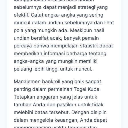
sebelumnya dapat menjadi strategi yang
efektif. Catat angka-angka yang sering
muncul dalam undian sebelumnya dan lihat
pola yang mungkin ada. Meskipun hasil
undian bersifat acak, banyak pemain
percaya bahwa mempelajari statistik dapat
memberikan informasi berharga tentang
angka-angka yang mungkin memiliki
peluang lebih tinggi untuk muncul.
Manajemen bankroll yang baik sangat
penting dalam permainan Togel Kuba.
Tetapkan anggaran yang jelas untuk
taruhan Anda dan pastikan untuk tidak
melebihi batas tersebut. Dengan disiplin
dalam mengelola keuangan, Anda dapat
memperpanjang waktu bermain dan