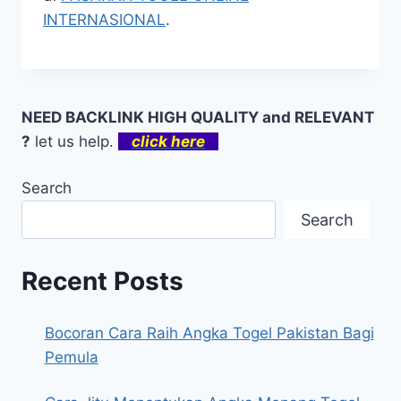
INTERNASIONAL
.
NEED BACKLINK HIGH QUALITY and RELEVANT
?
let us help.
click here
Search
Search
Recent Posts
Bocoran Cara Raih Angka Togel Pakistan Bagi
Pemula