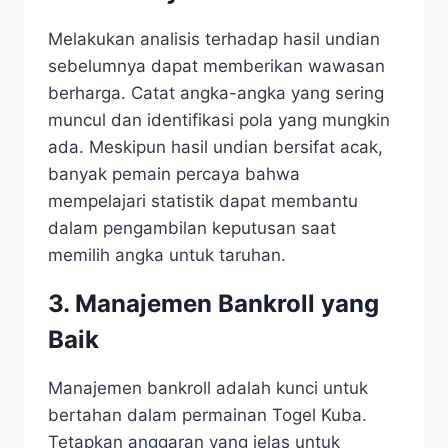
Melakukan analisis terhadap hasil undian
sebelumnya dapat memberikan wawasan
berharga. Catat angka-angka yang sering
muncul dan identifikasi pola yang mungkin
ada. Meskipun hasil undian bersifat acak,
banyak pemain percaya bahwa
mempelajari statistik dapat membantu
dalam pengambilan keputusan saat
memilih angka untuk taruhan.
3. Manajemen Bankroll yang
Baik
Manajemen bankroll adalah kunci untuk
bertahan dalam permainan Togel Kuba.
Tetapkan anggaran yang jelas untuk