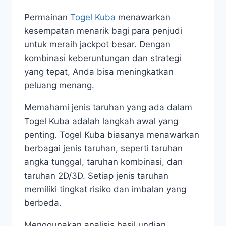
Permainan
Togel Kuba
menawarkan
kesempatan menarik bagi para penjudi
untuk meraih jackpot besar. Dengan
kombinasi keberuntungan dan strategi
yang tepat, Anda bisa meningkatkan
peluang menang.
Memahami jenis taruhan yang ada dalam
Togel Kuba adalah langkah awal yang
penting. Togel Kuba biasanya menawarkan
berbagai jenis taruhan, seperti taruhan
angka tunggal, taruhan kombinasi, dan
taruhan 2D/3D. Setiap jenis taruhan
memiliki tingkat risiko dan imbalan yang
berbeda.
Menggunakan analisis hasil undian