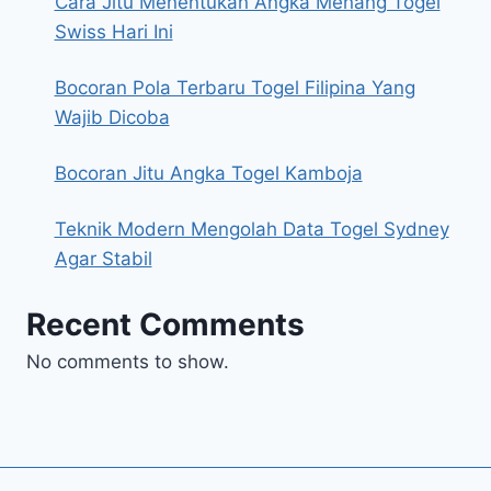
Cara Jitu Menentukan Angka Menang Togel
Swiss Hari Ini
Bocoran Pola Terbaru Togel Filipina Yang
Wajib Dicoba
Bocoran Jitu Angka Togel Kamboja
Teknik Modern Mengolah Data Togel Sydney
Agar Stabil
Recent Comments
No comments to show.