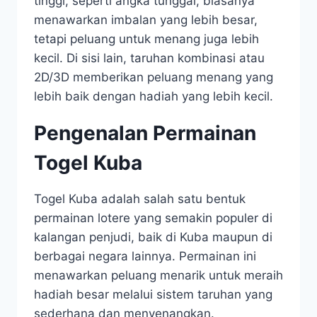
tinggi, seperti angka tunggal, biasanya
menawarkan imbalan yang lebih besar,
tetapi peluang untuk menang juga lebih
kecil. Di sisi lain, taruhan kombinasi atau
2D/3D memberikan peluang menang yang
lebih baik dengan hadiah yang lebih kecil.
Pengenalan Permainan
Togel Kuba
Togel Kuba adalah salah satu bentuk
permainan lotere yang semakin populer di
kalangan penjudi, baik di Kuba maupun di
berbagai negara lainnya. Permainan ini
menawarkan peluang menarik untuk meraih
hadiah besar melalui sistem taruhan yang
sederhana dan menyenangkan.