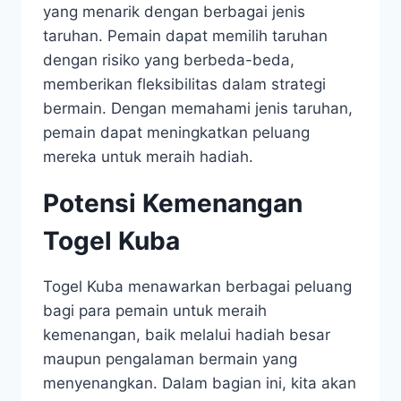
yang menarik dengan berbagai jenis
taruhan. Pemain dapat memilih taruhan
dengan risiko yang berbeda-beda,
memberikan fleksibilitas dalam strategi
bermain. Dengan memahami jenis taruhan,
pemain dapat meningkatkan peluang
mereka untuk meraih hadiah.
Potensi Kemenangan
Togel Kuba
Togel Kuba menawarkan berbagai peluang
bagi para pemain untuk meraih
kemenangan, baik melalui hadiah besar
maupun pengalaman bermain yang
menyenangkan. Dalam bagian ini, kita akan