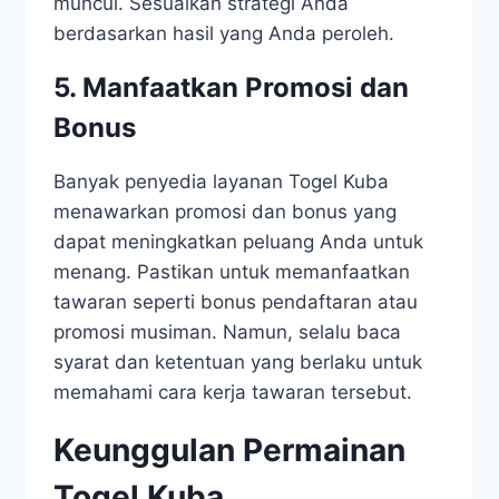
muncul. Sesuaikan strategi Anda
berdasarkan hasil yang Anda peroleh.
5. Manfaatkan Promosi dan
Bonus
Banyak penyedia layanan Togel Kuba
menawarkan promosi dan bonus yang
dapat meningkatkan peluang Anda untuk
menang. Pastikan untuk memanfaatkan
tawaran seperti bonus pendaftaran atau
promosi musiman. Namun, selalu baca
syarat dan ketentuan yang berlaku untuk
memahami cara kerja tawaran tersebut.
Keunggulan Permainan
Togel Kuba