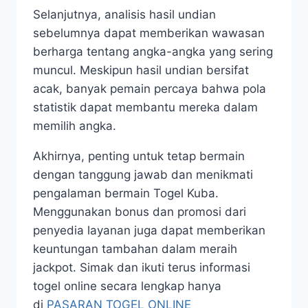
Selanjutnya, analisis hasil undian
sebelumnya dapat memberikan wawasan
berharga tentang angka-angka yang sering
muncul. Meskipun hasil undian bersifat
acak, banyak pemain percaya bahwa pola
statistik dapat membantu mereka dalam
memilih angka.
Akhirnya, penting untuk tetap bermain
dengan tanggung jawab dan menikmati
pengalaman bermain Togel Kuba.
Menggunakan bonus dan promosi dari
penyedia layanan juga dapat memberikan
keuntungan tambahan dalam meraih
jackpot. Simak dan ikuti terus informasi
togel online secara lengkap hanya
di
PASARAN TOGEL ONLINE