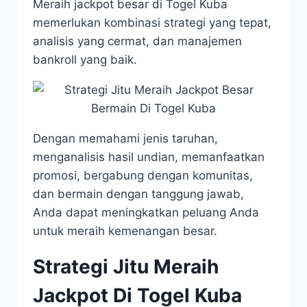
Meraih jackpot besar di Togel Kuba
memerlukan kombinasi strategi yang tepat,
analisis yang cermat, dan manajemen
bankroll yang baik.
Dengan memahami jenis taruhan,
menganalisis hasil undian, memanfaatkan
promosi, bergabung dengan komunitas,
dan bermain dengan tanggung jawab,
Anda dapat meningkatkan peluang Anda
untuk meraih kemenangan besar.
Strategi Jitu Meraih
Jackpot Di Togel Kuba