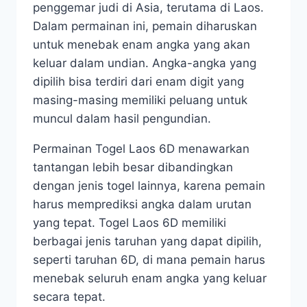
penggemar judi di Asia, terutama di Laos.
Dalam permainan ini, pemain diharuskan
untuk menebak enam angka yang akan
keluar dalam undian. Angka-angka yang
dipilih bisa terdiri dari enam digit yang
masing-masing memiliki peluang untuk
muncul dalam hasil pengundian.
Permainan Togel Laos 6D menawarkan
tantangan lebih besar dibandingkan
dengan jenis togel lainnya, karena pemain
harus memprediksi angka dalam urutan
yang tepat. Togel Laos 6D memiliki
berbagai jenis taruhan yang dapat dipilih,
seperti taruhan 6D, di mana pemain harus
menebak seluruh enam angka yang keluar
secara tepat.