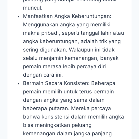
muncul.
Manfaatkan Angka Keberuntungan:
Menggunakan angka yang memiliki
makna pribadi, seperti tanggal lahir atau
angka keberuntungan, adalah trik yang
sering digunakan. Walaupun ini tidak
selalu menjamin kemenangan, banyak
pemain merasa lebih percaya diri
dengan cara ini.
Bermain Secara Konsisten: Beberapa
pemain memilih untuk terus bermain
dengan angka yang sama dalam
beberapa putaran. Mereka percaya
bahwa konsistensi dalam memilih angka
bisa meningkatkan peluang
kemenangan dalam jangka panjang.