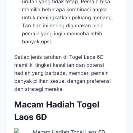
urutan yang tidak tetap. Pemain bisa
memilih beberapa kombinasi angka
untuk meningkatkan peluang menang.
Taruhan ini sering digunakan oleh
pemain yang ingin mencoba lebih
banyak opsi.
Setiap jenis taruhan di Togel Laos 6D
memiliki tingkat kesulitan dan potensi
hadiah yang berbeda, memberi pemain
banyak pilihan sesuai dengan preferensi
dan strategi mereka.
Macam Hadiah Togel
Laos 6D