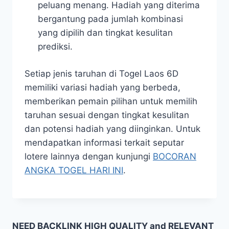
peluang menang. Hadiah yang diterima
bergantung pada jumlah kombinasi
yang dipilih dan tingkat kesulitan
prediksi.
Setiap jenis taruhan di Togel Laos 6D
memiliki variasi hadiah yang berbeda,
memberikan pemain pilihan untuk memilih
taruhan sesuai dengan tingkat kesulitan
dan potensi hadiah yang diinginkan. Untuk
mendapatkan informasi terkait seputar
lotere lainnya dengan kunjungi
BOCORAN
ANGKA TOGEL HARI INI
.
NEED BACKLINK HIGH QUALITY and RELEVANT