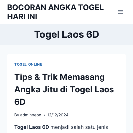
Skip
BOCORAN ANGKA TOGEL
to
HARI INI
content
Togel Laos 6D
TOGEL ONLINE
Tips & Trik Memasang
Angka Jitu di Togel Laos
6D
By
adminneon
12/12/2024
Togel Laos 6D
menjadi salah satu jenis