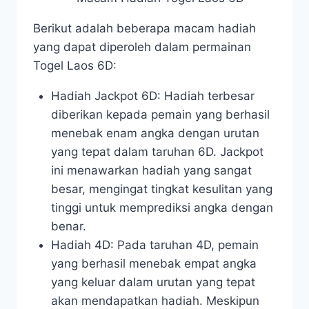
Berikut adalah beberapa macam hadiah
yang dapat diperoleh dalam permainan
Togel Laos 6D:
Hadiah Jackpot 6D: Hadiah terbesar
diberikan kepada pemain yang berhasil
menebak enam angka dengan urutan
yang tepat dalam taruhan 6D. Jackpot
ini menawarkan hadiah yang sangat
besar, mengingat tingkat kesulitan yang
tinggi untuk memprediksi angka dengan
benar.
Hadiah 4D: Pada taruhan 4D, pemain
yang berhasil menebak empat angka
yang keluar dalam urutan yang tepat
akan mendapatkan hadiah. Meskipun