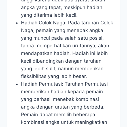
angka yang tepat, meskipun hadiah
yang diterima lebih kecil.
Hadiah Colok Naga: Pada taruhan Colok
Naga, pemain yang menebak angka
yang muncul pada salah satu posisi,
tanpa memperhatikan urutannya, akan
mendapatkan hadiah. Hadiah ini lebih
kecil dibandingkan dengan taruhan
yang lebih sulit, namun memberikan
fleksibilitas yang lebih besar.
Hadiah Permutasi: Taruhan Permutasi
memberikan hadiah kepada pemain
yang berhasil menebak kombinasi
angka dengan urutan yang berbeda.
Pemain dapat memilih beberapa
kombinasi angka untuk meningkatkan