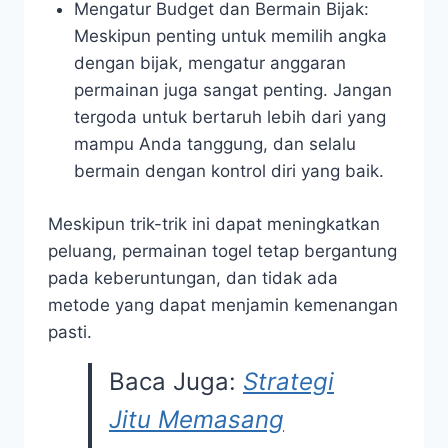
Mengatur Budget dan Bermain Bijak:
Meskipun penting untuk memilih angka
dengan bijak, mengatur anggaran
permainan juga sangat penting. Jangan
tergoda untuk bertaruh lebih dari yang
mampu Anda tanggung, dan selalu
bermain dengan kontrol diri yang baik.
Meskipun trik-trik ini dapat meningkatkan
peluang, permainan togel tetap bergantung
pada keberuntungan, dan tidak ada
metode yang dapat menjamin kemenangan
pasti.
Baca Juga:
Strategi
Jitu Memasang