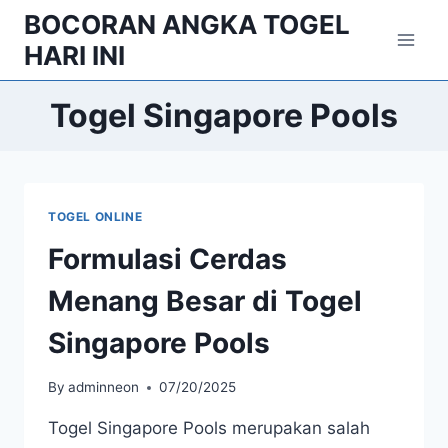
Skip
BOCORAN ANGKA TOGEL
to
HARI INI
content
Togel Singapore Pools
TOGEL ONLINE
Formulasi Cerdas
Menang Besar di Togel
Singapore Pools
By
adminneon
07/20/2025
Togel Singapore Pools merupakan salah