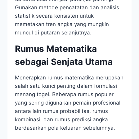
Gunakan metode pencatatan dan analisis
statistik secara konsisten untuk
memetakan tren angka yang mungkin
muncul di putaran selanjutnya.
Rumus Matematika
sebagai Senjata Utama
Menerapkan rumus matematika merupakan
salah satu kunci penting dalam formulasi
menang togel. Beberapa rumus populer
yang sering digunakan pemain profesional
antara lain rumus probabilitas, rumus
kombinasi, dan rumus prediksi angka
berdasarkan pola keluaran sebelumnya.