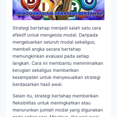
Strategi bertahap menjadi salah satu cara
efektif untuk mengelola modal. Daripada
mengeluarkan seluruh modal sekaligus,
membeli angka secara bertahap
memungkinkan evaluasi pada setiap
langkah. Cara ini membantu meminimalkan
kerugian sekaligus memberikan
kesempatan untuk menyesuaikan strategi
berdasarkan hasil awal.
Selain itu, strategi bertahap memberikan
fleksibilitas untuk meningkatkan atau
menurunkan jumlah modal yang digunakan