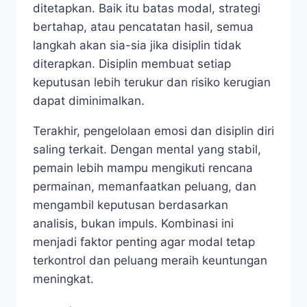
ditetapkan. Baik itu batas modal, strategi
bertahap, atau pencatatan hasil, semua
langkah akan sia-sia jika disiplin tidak
diterapkan. Disiplin membuat setiap
keputusan lebih terukur dan risiko kerugian
dapat diminimalkan.
Terakhir, pengelolaan emosi dan disiplin diri
saling terkait. Dengan mental yang stabil,
pemain lebih mampu mengikuti rencana
permainan, memanfaatkan peluang, dan
mengambil keputusan berdasarkan
analisis, bukan impuls. Kombinasi ini
menjadi faktor penting agar modal tetap
terkontrol dan peluang meraih keuntungan
meningkat.