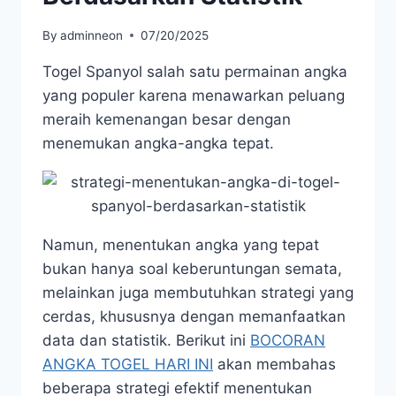
By
adminneon
07/20/2025
Togel Spanyol salah satu permainan angka
yang populer karena menawarkan peluang
meraih kemenangan besar dengan
menemukan angka-angka tepat.
Namun, menentukan angka yang tepat
bukan hanya soal keberuntungan semata,
melainkan juga membutuhkan strategi yang
cerdas, khususnya dengan memanfaatkan
data dan statistik. Berikut ini
BOCORAN
ANGKA TOGEL HARI INI
akan membahas
beberapa strategi efektif menentukan