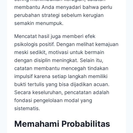
membantu Anda menyadari bahwa perlu
perubahan strategi sebelum kerugian
semakin menumpuk.
Mencatat hasil juga memberi efek
psikologis positif. Dengan melihat kemajuan
meski sedikit, motivasi untuk bermain
dengan disiplin meningkat. Selain itu,
catatan membantu mencegah tindakan
impulsif karena setiap langkah memiliki
bukti tertulis yang bisa dijadikan acuan.
Secara keseluruhan, pencatatan adalah
fondasi pengelolaan modal yang
sistematis.
Memahami Probabilitas