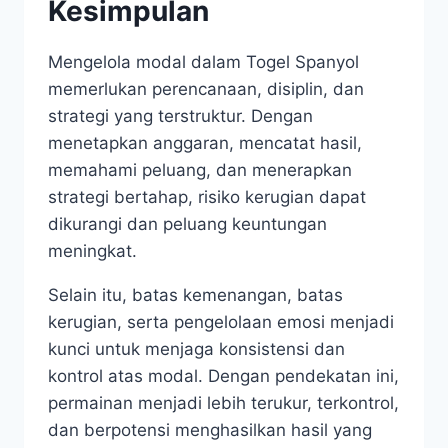
Kesimpulan
Mengelola modal dalam Togel Spanyol
memerlukan perencanaan, disiplin, dan
strategi yang terstruktur. Dengan
menetapkan anggaran, mencatat hasil,
memahami peluang, dan menerapkan
strategi bertahap, risiko kerugian dapat
dikurangi dan peluang keuntungan
meningkat.
Selain itu, batas kemenangan, batas
kerugian, serta pengelolaan emosi menjadi
kunci untuk menjaga konsistensi dan
kontrol atas modal. Dengan pendekatan ini,
permainan menjadi lebih terukur, terkontrol,
dan berpotensi menghasilkan hasil yang