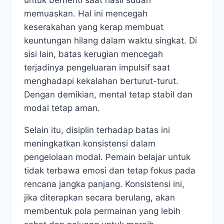
untuk berhenti saat hasil sudah
memuaskan. Hal ini mencegah
keserakahan yang kerap membuat
keuntungan hilang dalam waktu singkat. Di
sisi lain, batas kerugian mencegah
terjadinya pengeluaran impulsif saat
menghadapi kekalahan berturut-turut.
Dengan demikian, mental tetap stabil dan
modal tetap aman.
Selain itu, disiplin terhadap batas ini
meningkatkan konsistensi dalam
pengelolaan modal. Pemain belajar untuk
tidak terbawa emosi dan tetap fokus pada
rencana jangka panjang. Konsistensi ini,
jika diterapkan secara berulang, akan
membentuk pola permainan yang lebih