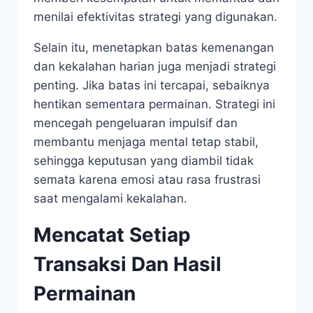
menilai efektivitas strategi yang digunakan.
Selain itu, menetapkan batas kemenangan
dan kekalahan harian juga menjadi strategi
penting. Jika batas ini tercapai, sebaiknya
hentikan sementara permainan. Strategi ini
mencegah pengeluaran impulsif dan
membantu menjaga mental tetap stabil,
sehingga keputusan yang diambil tidak
semata karena emosi atau rasa frustrasi
saat mengalami kekalahan.
Mencatat Setiap
Transaksi Dan Hasil
Permainan