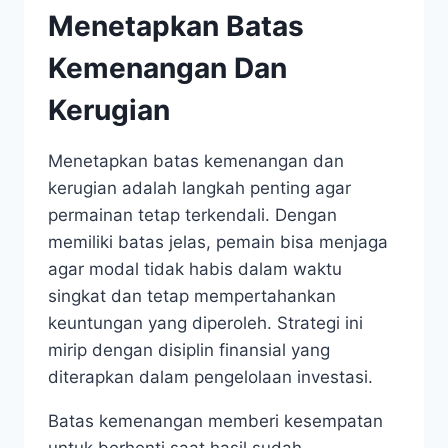
Menetapkan Batas
Kemenangan Dan
Kerugian
Menetapkan batas kemenangan dan
kerugian adalah langkah penting agar
permainan tetap terkendali. Dengan
memiliki batas jelas, pemain bisa menjaga
agar modal tidak habis dalam waktu
singkat dan tetap mempertahankan
keuntungan yang diperoleh. Strategi ini
mirip dengan disiplin finansial yang
diterapkan dalam pengelolaan investasi.
Batas kemenangan memberi kesempatan