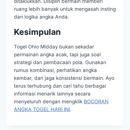
ditaklukkan. Disiplin bermain memberi
ruang lebih banyak untuk mengasah insting
dan logika angka Anda.
Kesimpulan
Togel Ohio Midday bukan sekadar
permainan angka acak, tapi juga soal
strategi dan pembacaan pola. Gunakan
rumus kombinasi, perhatikan angka
kembar, dan jaga konsistensi bermain. Ayo
terus terhubung dan cari tahu berbagai
informasi menarik lainnya secara
menyeluruh dengan mengklik
BOCORAN
ANGKA TOGEL HARI INI
.