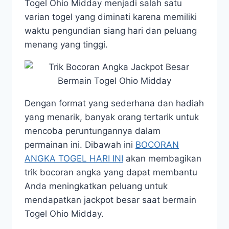
Togel Ohio Midday menjadi salah satu
varian togel yang diminati karena memiliki
waktu pengundian siang hari dan peluang
menang yang tinggi.
Dengan format yang sederhana dan hadiah
yang menarik, banyak orang tertarik untuk
mencoba peruntungannya dalam
permainan ini. Dibawah ini
BOCORAN
ANGKA TOGEL HARI INI
akan membagikan
trik bocoran angka yang dapat membantu
Anda meningkatkan peluang untuk
mendapatkan jackpot besar saat bermain
Togel Ohio Midday.