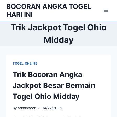
Skip
BOCORAN ANGKA TOGEL
to
HARI INI
content
Trik Jackpot Togel Ohio
Midday
TOGEL ONLINE
Trik Bocoran Angka
Jackpot Besar Bermain
Togel Ohio Midday
By
adminneon
04/22/2025