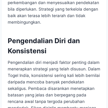
perkembangan dan menyesuaikan pendekatan
bila diperlukan. Strategi yang terkelola dengan
baik akan terasa lebih terarah dan tidak
membingungkan.
Pengendalian Diri dan
Konsistensi
Pengendalian diri menjadi faktor penting dalam
menerapkan strategi yang telah disusun. Dalam
Togel India, konsistensi sering kali lebih bernilai
daripada mencoba banyak pendekatan
sekaligus. Pembaca disarankan menetapkan
batasan yang jelas dan berpegang pada
rencana awal tanpa tergoda perubahan