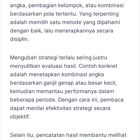
angka, pembagian kelompok, atau kombinasi
berdasarkan pola tertentu. Yang terpenting
adalah memilih satu metode yang dipahami
dengan baik, lalu menerapkannya secara
disiplin.
Mengubah strategi terlalu sering justru
menyulitkan evaluasi hasil. Contoh konkret
adalah menetapkan kombinasi angka
berdasarkan ganjil genap atau besar kecil,
kemudian memantau performanya dalam
beberapa periode. Dengan cara ini, pembaca
dapat menilai efektivitas strategi secara
objektif.
Selain itu, pencatatan hasil membantu melihat