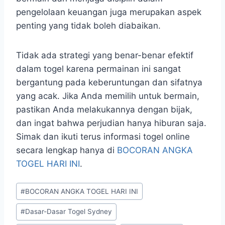
pengelolaan keuangan juga merupakan aspek
penting yang tidak boleh diabaikan.
Tidak ada strategi yang benar-benar efektif
dalam togel karena permainan ini sangat
bergantung pada keberuntungan dan sifatnya
yang acak. Jika Anda memilih untuk bermain,
pastikan Anda melakukannya dengan bijak,
dan ingat bahwa perjudian hanya hiburan saja.
Simak dan ikuti terus informasi togel online
secara lengkap hanya di
BOCORAN ANGKA
TOGEL HARI INI
.
Post
#
BOCORAN ANGKA TOGEL HARI INI
Tags:
#
Dasar-Dasar Togel Sydney