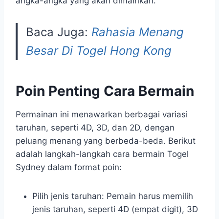
angka-angka yang akan dimainkan.
Baca Juga:
Rahasia Menang
Besar Di Togel Hong Kong
Poin Penting Cara Bermain
Permainan ini menawarkan berbagai variasi
taruhan, seperti 4D, 3D, dan 2D, dengan
peluang menang yang berbeda-beda. Berikut
adalah langkah-langkah cara bermain Togel
Sydney dalam format poin:
Pilih jenis taruhan: Pemain harus memilih
jenis taruhan, seperti 4D (empat digit), 3D