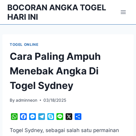
Skip
BOCORAN ANGKA TOGEL
to
HARI INI
content
TOGEL ONLINE
Cara Paling Ampuh
Menebak Angka Di
Togel Sydney
By
adminneon
03/18/2025
W
F
M
T
S
L
X
S
h
a
e
e
k
i
h
a
c
s
l
y
n
a
Togel Sydney, sebagai salah satu permainan