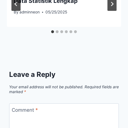
Data Statistik Lengkap
By
adminneon
05/25/2025
Leave a Reply
Your email address will not be published.
Required fields are
marked
*
Comment
*