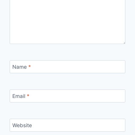
Name
*
Email
*
Website