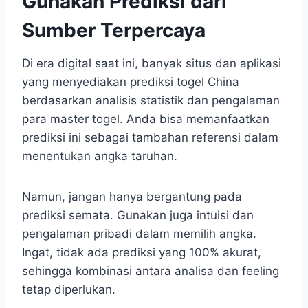
Gunakan Prediksi dari
Sumber Terpercaya
Di era digital saat ini, banyak situs dan aplikasi
yang menyediakan prediksi togel China
berdasarkan analisis statistik dan pengalaman
para master togel. Anda bisa memanfaatkan
prediksi ini sebagai tambahan referensi dalam
menentukan angka taruhan.
Namun, jangan hanya bergantung pada
prediksi semata. Gunakan juga intuisi dan
pengalaman pribadi dalam memilih angka.
Ingat, tidak ada prediksi yang 100% akurat,
sehingga kombinasi antara analisa dan feeling
tetap diperlukan.