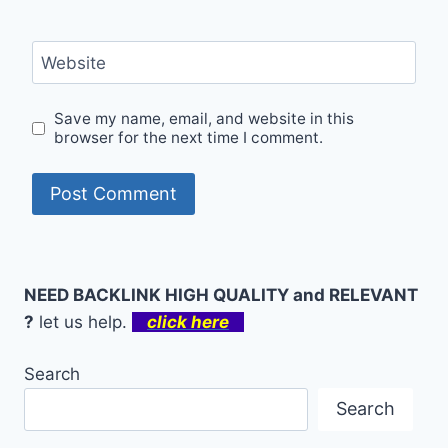
Website
Save my name, email, and website in this
browser for the next time I comment.
NEED BACKLINK HIGH QUALITY and RELEVANT
?
let us help.
click here
Search
Search