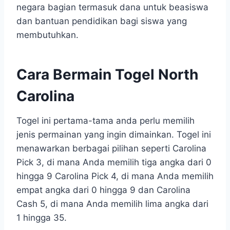
negara bagian termasuk dana untuk beasiswa
dan bantuan pendidikan bagi siswa yang
membutuhkan.
Cara Bermain Togel North
Carolina
Togel ini pertama-tama anda perlu memilih
jenis permainan yang ingin dimainkan.​ Togel ini
menawarkan berbagai pilihan seperti Carolina
Pick 3, di mana Anda memilih tiga angka dari 0
hingga 9 Carolina Pick 4, di mana Anda memilih
empat angka dari 0 hingga 9 dan Carolina
Cash 5, di mana Anda memilih lima angka dari
1 hingga 35.