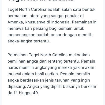
Togel North Carolina adalah salah satu bentuk
permainan lotere yang sangat populer di
Amerika, khususnya di Indonesia. Permainan ini
menawarkan peluang bagi pemain untuk
memenangkan hadiah besar dengan memilih
angka-angka tertentu.
Permainan Togel North Carolina melibatkan
pemilihan angka dari rentang tertentu. Pemain
harus memilih angka yang mereka yakini akan
muncul dalam hasil undian. Pemain memilih
angka berdasarkan jenis taruhan yang ingin
dipasang. Angka yang dipilih biasanya berkisar
dari 1 hingga 49.