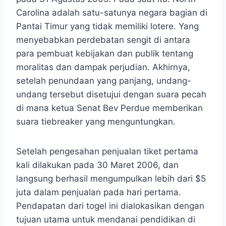
Carolina adalah satu-satunya negara bagian di
Pantai Timur yang tidak memiliki lotere. Yang
menyebabkan perdebatan sengit di antara
para pembuat kebijakan dan publik tentang
moralitas dan dampak perjudian. Akhirnya,
setelah penundaan yang panjang, undang-
undang tersebut disetujui dengan suara pecah
di mana ketua Senat Bev Perdue memberikan
suara tiebreaker yang menguntungkan.
Setelah pengesahan penjualan tiket pertama
kali dilakukan pada 30 Maret 2006, dan
langsung berhasil mengumpulkan lebih dari $5
juta dalam penjualan pada hari pertama.
Pendapatan dari togel ini dialokasikan dengan
tujuan utama untuk mendanai pendidikan di