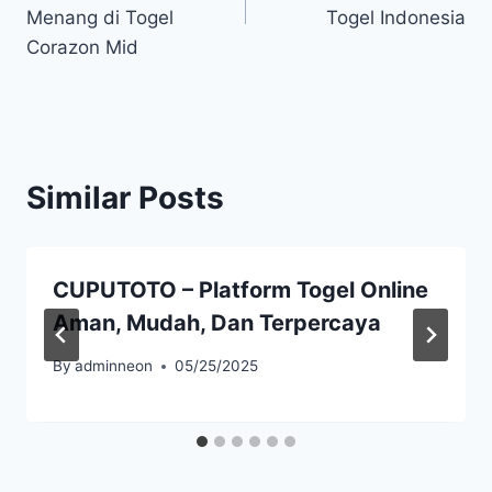
Menang di Togel
Togel Indonesia
Corazon Mid
Similar Posts
CUPUTOTO – Platform Togel Online
Aman, Mudah, Dan Terpercaya
By
adminneon
05/25/2025