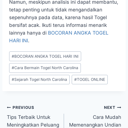
Namun, meskipun analisis ini dapat membantu,
tetap penting untuk tidak mengandalkan
sepenuhnya pada data, karena hasil Togel
bersifat acak. Ikuti terus informasi menarik
lainnya hanya di
BOCORAN ANGKA TOGEL
HARI INI
.
Post
#
BOCORAN ANGKA TOGEL HARI INI
Tags:
#
Cara Bermain Togel North Carolina
#
Sejarah Togel North Carolina
#
TOGEL ONLINE
Post
PREVIOUS
NEXT
Tips Terbaik Untuk
Cara Mudah
navigation
Meningkatkan Peluang
Memenangkan Undian