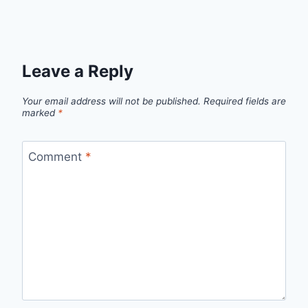
Leave a Reply
Your email address will not be published.
Required fields are
marked
*
Comment
*