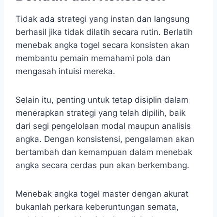
Tidak ada strategi yang instan dan langsung
berhasil jika tidak dilatih secara rutin. Berlatih
menebak angka togel secara konsisten akan
membantu pemain memahami pola dan
mengasah intuisi mereka.
Selain itu, penting untuk tetap disiplin dalam
menerapkan strategi yang telah dipilih, baik
dari segi pengelolaan modal maupun analisis
angka. Dengan konsistensi, pengalaman akan
bertambah dan kemampuan dalam menebak
angka secara cerdas pun akan berkembang.
Menebak angka togel master dengan akurat
bukanlah perkara keberuntungan semata,