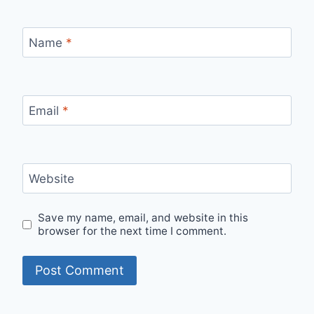
Name
*
Email
*
Website
Save my name, email, and website in this
browser for the next time I comment.