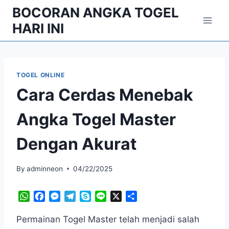
Skip
BOCORAN ANGKA TOGEL
to
HARI INI
content
TOGEL ONLINE
Cara Cerdas Menebak
Angka Togel Master
Dengan Akurat
By
adminneon
04/22/2025
W
F
M
T
S
L
X
S
h
a
e
e
k
i
h
a
c
s
l
y
n
a
Permainan Togel Master telah menjadi salah