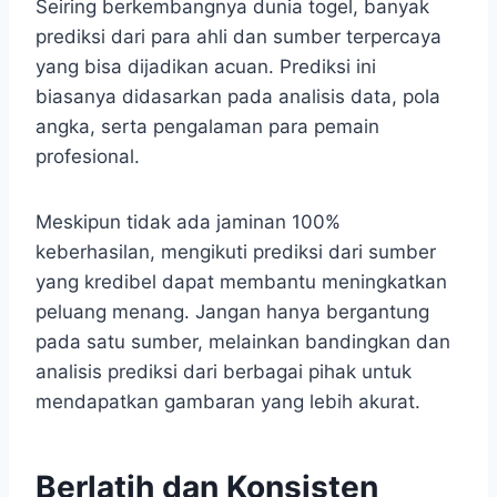
Seiring berkembangnya dunia togel, banyak
prediksi dari para ahli dan sumber terpercaya
yang bisa dijadikan acuan. Prediksi ini
biasanya didasarkan pada analisis data, pola
angka, serta pengalaman para pemain
profesional.
Meskipun tidak ada jaminan 100%
keberhasilan, mengikuti prediksi dari sumber
yang kredibel dapat membantu meningkatkan
peluang menang. Jangan hanya bergantung
pada satu sumber, melainkan bandingkan dan
analisis prediksi dari berbagai pihak untuk
mendapatkan gambaran yang lebih akurat.
Berlatih dan Konsisten