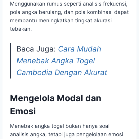
Menggunakan rumus seperti analisis frekuensi,
pola angka berulang, dan pola kombinasi dapat
membantu meningkatkan tingkat akurasi
tebakan.
Baca Juga:
Cara Mudah
Menebak Angka Togel
Cambodia Dengan Akurat
Mengelola Modal dan
Emosi
Menebak angka togel bukan hanya soal
analisis angka, tetapi juga pengelolaan emosi