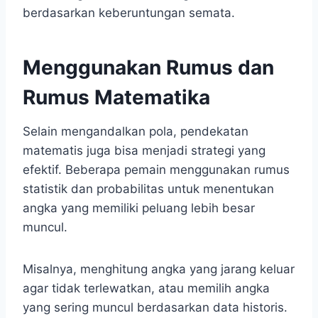
berdasarkan keberuntungan semata.
Menggunakan Rumus dan
Rumus Matematika
Selain mengandalkan pola, pendekatan
matematis juga bisa menjadi strategi yang
efektif. Beberapa pemain menggunakan rumus
statistik dan probabilitas untuk menentukan
angka yang memiliki peluang lebih besar
muncul.
Misalnya, menghitung angka yang jarang keluar
agar tidak terlewatkan, atau memilih angka
yang sering muncul berdasarkan data historis.