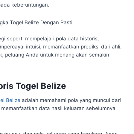
 pada keberuntungan.
seperti mempelajari pola data historis,
rcayai intuisi, memanfaatkan prediksi dari ahli,
ik, peluang Anda untuk menang akan semakin
ris Togel Belize
el Belize
adalah memahami pola yang muncul dari
n memanfaatkan data hasil keluaran sebelumnya