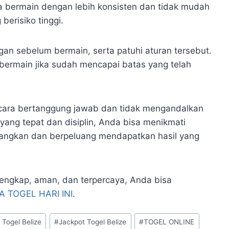
 bermain dengan lebih konsisten dan tidak mudah
erisiko tinggi.
n sebelum bermain, serta patuhi aturan tersebut.
bermain jika sudah mencapai batas yang telah
ecara bertanggung jawab dan tidak mengandalkan
ng tepat dan disiplin, Anda bisa menikmati
nangkan dan berpeluang mendapatkan hasil yang
erlengkap, aman, dan terpercaya, Anda bisa
 TOGEL HARI INI
.
 Togel Belize
#
Jackpot Togel Belize
#
TOGEL ONLINE