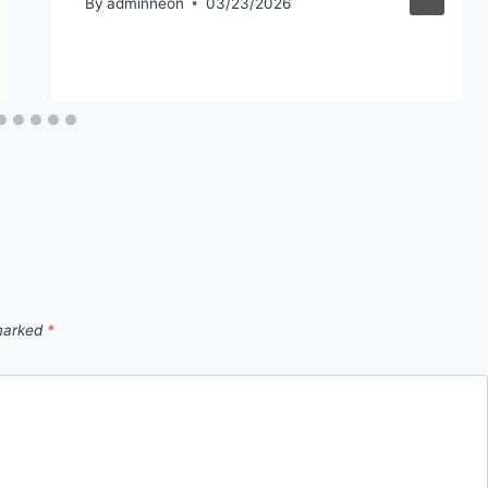
By
adminneon
03/23/2026
 marked
*