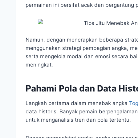
t
e
s
e
p
e
r
permainan ini bersifat acak dan bergantung
s
b
e
g
e
e
A
o
n
r
p
o
g
a
p
k
e
m
r
Namun, dengan menerapkan beberapa strategi 
menggunakan strategi pembagian angka, mempe
serta mengelola modal dan emosi secara ba
meningkat.
Pahami Pola dan Data Histo
Langkah pertama dalam menebak angka
Tog
data historis. Banyak pemain berpengalama
untuk menganalisis tren dan pola tertentu.