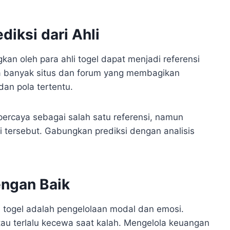
iksi dari Ahli
an oleh para ahli togel dapat menjadi referensi
 banyak situs dan forum yang membagikan
dan pola tertentu.
ercaya sebagai salah satu referensi, namun
 tersebut. Gabungkan prediksi dengan analisis
engan Baik
n togel adalah pengelolaan modal dan emosi.
u terlalu kecewa saat kalah. Mengelola keuangan