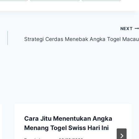
NEXT
Strategi Cerdas Menebak Angka Togel Macau
Cara Jitu Menentukan Angka
Menang Togel Swiss Hari Ini