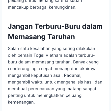
peluang untuk menang karena sudah
mencakup berbagai kemungkinan.
Jangan Terburu-Buru dalam
Memasang Taruhan
Salah satu kesalahan yang sering dilakukan
oleh pemain Togel Vietnam adalah terburu-
buru dalam memasang taruhan. Banyak yang
cenderung ingin cepat menang dan akhirnya
mengambil keputusan asal. Padahal,
mengambil waktu untuk menganalisis hasil dan
membuat perencanaan yang matang sangat
penting untuk meningkatkan peluang
kemenangan.