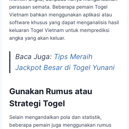
perasaan semata. Beberapa pemain Togel
Vietnam bahkan menggunakan aplikasi atau
software khusus yang dapat menganalisis hasil
keluaran Togel Vietnam untuk memprediksi
angka yang akan keluar.
Baca Juga:
Tips Meraih
Jackpot Besar di Togel Yunani
Gunakan Rumus atau
Strategi Togel
Selain mengandalkan pola dan statistik,
beberapa pemain juga menggunakan rumus