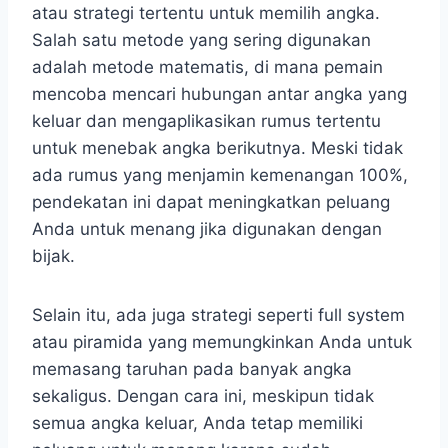
atau strategi tertentu untuk memilih angka.
Salah satu metode yang sering digunakan
adalah metode matematis, di mana pemain
mencoba mencari hubungan antar angka yang
keluar dan mengaplikasikan rumus tertentu
untuk menebak angka berikutnya. Meski tidak
ada rumus yang menjamin kemenangan 100%,
pendekatan ini dapat meningkatkan peluang
Anda untuk menang jika digunakan dengan
bijak.
Selain itu, ada juga strategi seperti full system
atau piramida yang memungkinkan Anda untuk
memasang taruhan pada banyak angka
sekaligus. Dengan cara ini, meskipun tidak
semua angka keluar, Anda tetap memiliki