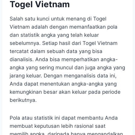
Togel Vietnam
Salah satu kunci untuk menang di Togel
Vietnam adalah dengan memanfaatkan pola
dan statistik angka yang telah keluar
sebelumnya. Setiap hasil dari Togel Vietnam
tercatat dalam sebuah data yang bisa
dianalisis. Anda bisa memperhatikan angka-
angka yang sering muncul dan juga angka yang
jarang keluar. Dengan menganalisis data ini,
Anda dapat menentukan angka-angka yang
kemungkinan besar akan keluar pada periode
berikutnya.
Pola atau statistik ini dapat membantu Anda
membuat keputusan lebih rasional saat
memilih angka, daripada hanya mengandalkan